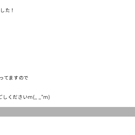
ました！
。
ってますので
くださいm(_ _”m)