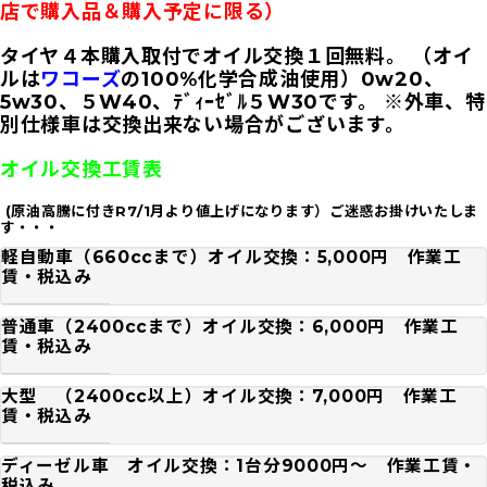
店で購入品＆購入予定に限る）
タイヤ４本購入取付でオイル交換１回無料。 （オイ
ルは
ワコーズ
の100%化学合成油使用）0w20、
5w30、５W40、ﾃﾞｨｰｾﾞﾙ５W30です。 ※外車、特
別仕様車は交換出来ない場合がございます。
オイル交換工賃表
(原油高騰に付きR7/1月より値上げになります）ご迷惑お掛けいたしま
す・・・
軽自動車（660ccまで）オイル交換：5,000円 作業工
賃・税込み
普通車（2400ccまで）オイル交換：6,000円 作業工
賃・税込み
大型 （2400cc以上）オイル交換：7,000円 作業工
賃・税込み
ディーゼル車 オイル交換：1台分9000円～ 作業工賃・
税込み