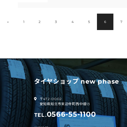
«
1
2
3
4
5
6
7
タイヤショップ new phase
〒472-0002
愛知県知立市来迎寺町西中畑13
0566-55-1100
TEL.